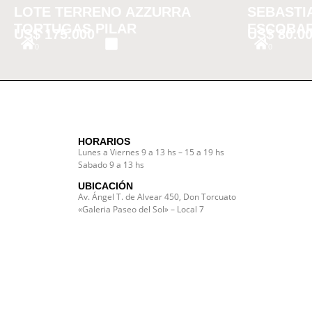
LOTE TERRENO AZZURRA
SEBASTIA
TORTUGAS PILAR
ESCOBA
US$
175.000
US$
80.0
0
0
HORARIOS
Lunes a Viernes 9 a 13 hs – 15 a 19 hs
Sabado 9 a 13 hs
UBICACIÓN
Av. Ángel T. de Alvear 450, Don Torcuato
«Galeria Paseo del Sol» – Local 7